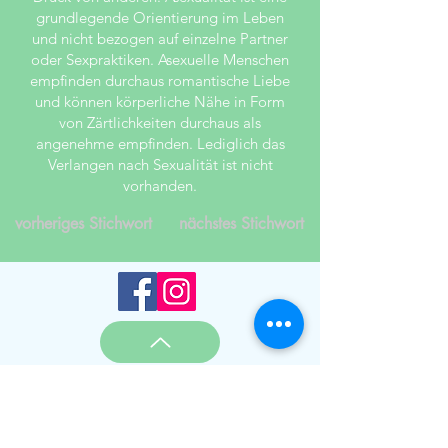
grundlegende Orientierung im Leben
und nicht bezogen auf einzelne Partner
oder Sexpraktiken. Asexuelle Menschen
empfinden durchaus romantische Liebe
und können körperliche Nähe in Form
von Zärtlichkeiten durchaus als
angenehme empfinden. Lediglich das
Verlangen nach Sexualität ist nicht
vorhanden.
vorheriges Stichwort
nächstes Stichwort
Hier finden Sie die Angaben zum
Datenschutz
und die weiteren rechtlichen
Hinweise von
Therapie und Ausbildung
Impressum
,
AGB
für den Bereich Therapie