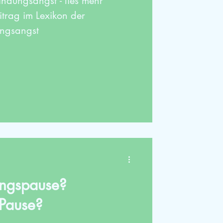
ndungsangst - lies mehr
itrag im Lexikon der
ungsangst
ungspause?
 Pause?