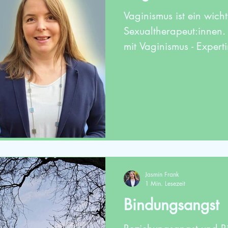
Vaginismus ist ein wicht
Sexualtherapeut:innen.
mit Vaginismus - Expert
Jasmin Frank
1 Min. Lesezeit
Bindungsangst