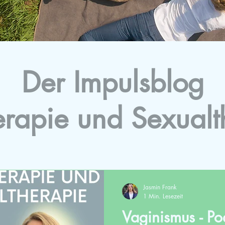
Der Impulsblog
erapie und Sexualt
Jasmin Frank
1 Min. Lesezeit
Vaginismus - Po