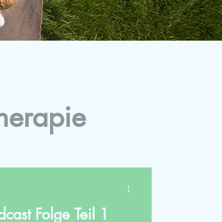
herapie
dcast Folge Teil 1