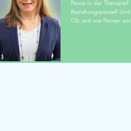
Pause in der Therapie?
Beziehungspause? Und 
Ob und wie Pausen wirk
Folge...