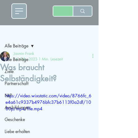
Beitrag
Alle Beiträge
Jasmin Frank
Alle Beiträge
16. Feb. 2023
1 Min. Lesezeit
Was braucht
Ziele
Selbständigkeit?
Partnerschaft
NLP
https://video.wixstatic.com/video/8766fc_6
e4a61c9337b4976bfc37b6113f0a2df/10
Ausbildungen
80p/mp4/file.mp4
Geschenke
Liebe erhalten