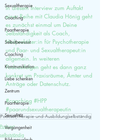
Sexualtherapie
In diesem Interview zum Auftakt 
einer Reihe mit Claudia Hönig geht 
Coaching
es zunächst einmal um Deine 
Paartherapie
Selbständigkeit als Coach, 
Heilpraktiker:in für Psychotherapie 
Selbstbewusst
und Paar- und Sexualtherapeut:in 
Coaching
allgemein. In weiteren 
Podcastfolgen geht es dann ganz 
Kommunikation
konkret um Praxisräume, Ämter und 
Liebe schenken
Anträge oder Datenschutz.
Zentrum
#coaching
#HPP
Paartherapie
#paarundsexualtherapeutin
Sexualität
Podcast
Therapie-und-Ausbildung
selbständig
Podcast
Vergangenheit
selbstständig
Bildungsurlaub