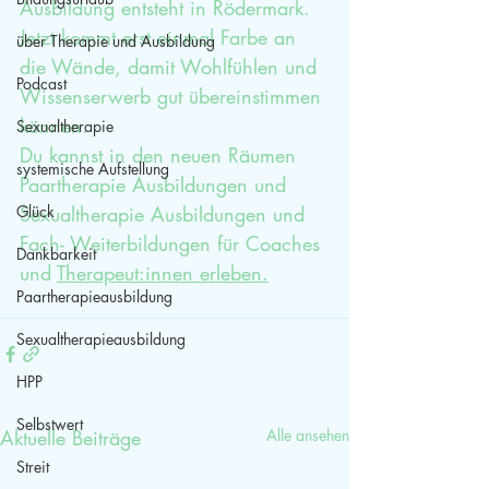
Ausbildung entsteht in Rödermark. 
Jetzt kommt erst einmal Farbe an 
über Therapie und Ausbildung
die Wände, damit Wohlfühlen und 
Podcast
Wissenserwerb gut übereinstimmen 
können.
Sexualtherapie
Du kannst in den neuen Räumen 
systemische Aufstellung
Paartherapie Ausbildungen und 
Sexualtherapie Ausbildungen und 
Glück
Fach- Weiterbildungen für Coaches 
Dankbarkeit
und 
Therapeut:innen erleben.
Paartherapieausbildung
Sexualtherapieausbildung
HPP
Selbstwert
Aktuelle Beiträge
Alle ansehen
Streit