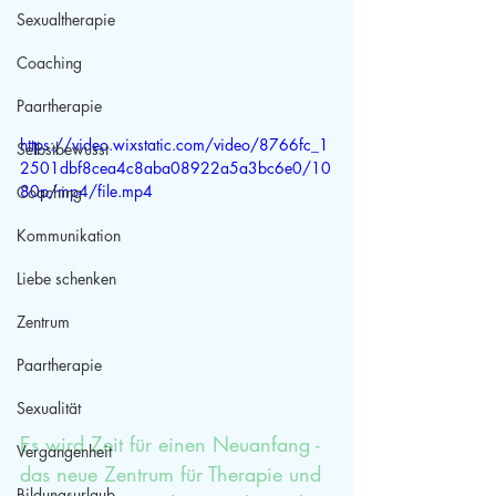
Sexualtherapie
Coaching
Paartherapie
https://video.wixstatic.com/video/8766fc_1
Selbstbewusst
2501dbf8cea4c8aba08922a5a3bc6e0/10
80p/mp4/file.mp4
Coaching
Kommunikation
Liebe schenken
Zentrum
Paartherapie
Sexualität
Es wird Zeit für einen Neuanfang - 
Vergangenheit
das neue Zentrum für Therapie und 
Bildungsurlaub