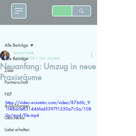
Beitrag
Alle Beiträge
Jasmin Frank
Alle Beiträge
16. Juli 2024
1 Min. Lesezeit
Neuanfang: Umzug in neue
Ziele
Praxisräume
Partnerschaft
NLP
https://video.wixstatic.com/video/8766fc_9
Ausbildungen
1f48acfe631446fad5397f1550a7c5a/108
0p/mp4/file.mp4
Geschenke
Liebe erhalten