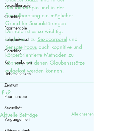
Sexualtherapie
Sexualtherapie und in der 
Sexualberatung ein möglicher 
Coaching
Grund für Sexualstörungen. 
Paartherapie
Deshalb ist es so wichtig, 
begleitend zu 
Sexocorporel
 und 
Selbstbewusst
Sensate Focus
 auch kognitive und 
Coaching
körperorientierte Methoden zu 
können, mit denen Glaubensssätze 
Kommunikation
aufgelöst werden können. 
Liebe schenken
Zentrum
Paartherapie
Sexualität
Aktuelle Beiträge
Alle ansehen
Vergangenheit
Bildungsurlaub