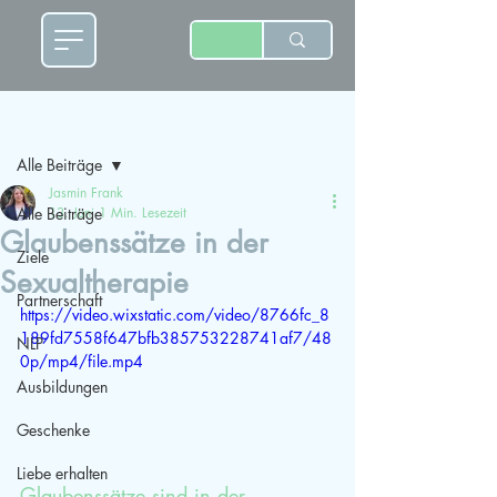
Beitrag
Alle Beiträge
Jasmin Frank
Alle Beiträge
13. Juni
1 Min. Lesezeit
Glaubenssätze in der
Ziele
Sexualtherapie
Partnerschaft
https://video.wixstatic.com/video/8766fc_8
189fd7558f647bfb385753228741af7/48
NLP
0p/mp4/file.mp4
Ausbildungen
Geschenke
Liebe erhalten
Glaubenssätze sind in der 