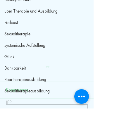
über Therapie und Ausbildung
Podcast
Sexualtherapie
systemische Aufstellung
Glück
Dankbarkeit
Paartherapieausbildung
Kommentare
Sexualtherapieausbildung
HPP
Kommentar verfassen...
Bildungsurlaub
Weiterbildung
Selbstwert
Niedersachsen
Paarberatung
Streit