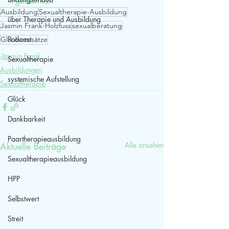
Ausbildung
Sexualtherapie-Ausbildung
über Therapie und Ausbildung
Jasmin Frank-Holzfuss
sexualberatung
Podcast
Glaubenssätze
-Jasmin Frank
Sexualtherapie
Ausbildungen
systemische Aufstellung
Sexualtherapie
Glück
Dankbarkeit
Paartherapieausbildung
Aktuelle Beiträge
Alle ansehen
Sexualtherapieausbildung
HPP
Selbstwert
Streit