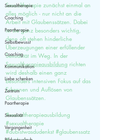
Sexualtherapie zunächst einmal an 
Sexualtherapie
alles möglich - nur nicht an die 
Coaching
Arbeit mit Glaubenssätzen. Dabei 
ist sie ganz besonders wichtig, 
Paartherapie
denn oft stehen hinderliche 
Selbstbewusst
Überzeugungen einer erfüllender 
Coaching
Sexualität im Weg. In der 
Sexualtherapieausbildung
 richten 
Kommunikation
wird deshalb einen ganz 
Liebe schenken
besonders intensiven Fokus auf das 
Erkennen und Auflösen von 
Zentrum
Glaubenssätzen.
Paartherapie
#sexualtherapieausbildung
Sexualität
#sexualtherapie
Vergangenheit
#dubistwasdudenkst
#glaubenssatz
#gedanken
Bildungsurlaub