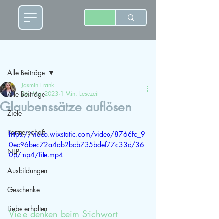
Beitrag
Alle Beiträge
Jasmin Frank
Alle Beiträge
26. Mai 2023
1 Min. Lesezeit
Glaubenssätze auflösen
Ziele
Partnerschaft
https://video.wixstatic.com/video/8766fc_9
0ec96bec72a4ab2bcb735bdef77c33d/36
NLP
0p/mp4/file.mp4
Ausbildungen
Geschenke
Liebe erhalten
Viele denken beim Stichwort 