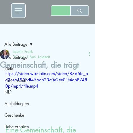
Beitrag
Alle Beiträge
Jasmin Frank
Alle Beiträge
29. Juni
1 Min. Lesezeit
Gemeinschaft, die trägt
Ziele
https://video.wixstatic.com/video/8766fc_b
d2ce6195bdf456db23c0e2ee01f4ab8/48
Partnerschaft
0p/mp4/file.mp4
NLP
Ausbildungen
Geschenke
Liebe erhalten
Eine Gemeinschaft, die 