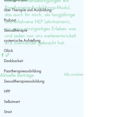
dieser Rahmenbedingungen ein 
Paartherapie-Ausbildungs-Modul, 
über Therapie und Ausbildung
das auch für mich, als langjährige 
Podcast
und erfahrene NLP Lehrtrainerin, 
ein ganz einzigartiges Erleben war 
Sexualtherapie
und jeden von uns weiterentwickelt 
systemische Aufstellung
und zueinander gebracht hat.
Glück
Dankbarkeit
Paartherapieausbildung
Aktuelle Beiträge
Alle ansehen
Sexualtherapieausbildung
HPP
Selbstwert
Streit