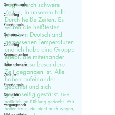
trägt - durch schwere 
Sexualtherapie
Zeiten, in unserem Fall: 
Coaching
Durch heiße Zeiten. Es 
Paartherapie
waren die heißtesten 
jemals in Deutschland 
Selbstbewusst
gemessenen Temperaturen 
Coaching
und ich habe eine Gruppe 
Kommunikation
erlebt, die miteinander 
durch diese besondere 
Liebe schenken
Zeit gegangen ist. Alle 
Zentrum
haben aufeinander 
Paartherapie
geachtet und sich 
gegenseitig gestärkt.
 Und 
Sexualität
natürlich an Kühlung gedacht. Wir 
Vergangenheit
hatten trotz, vielleicht auch wegen, 
Bildungsurlaub