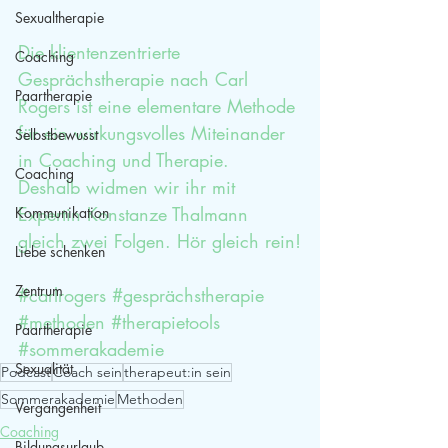
Sexualtherapie
Die klientenzentrierte 
Coaching
Gesprächstherapie nach Carl 
Paartherapie
Rogers ist eine elementare Methode 
für ein wirkungsvolles Miteinander 
Selbstbewusst
in Coaching und Therapie. 
Coaching
Deshalb widmen wir ihr mit 
Expertin Konstanze Thalmann 
Kommunikation
gleich zwei Folgen. Hör gleich rein!
Liebe schenken
Zentrum
#carlrogers
#gesprächstherapie
#methoden
#therapietools
Paartherapie
#sommerakademie
Sexualität
Podcast
Coach sein
therapeut:in sein
Sommerakademie
Methoden
Vergangenheit
Coaching
Bildungsurlaub