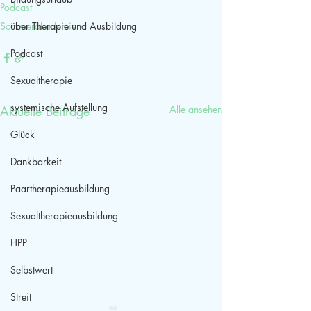
Podcast
Sommerakademie
über Therapie und Ausbildung
Podcast
Sexualtherapie
systemische Aufstellung
Aktuelle Beiträge
Alle ansehen
Glück
Dankbarkeit
Paartherapieausbildung
Sexualtherapieausbildung
HPP
Selbstwert
Streit