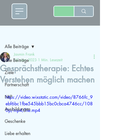
Beitrag
Alle Beiträge
Jasmin Frank
Alle Beiträge
10. Juni 2023
1 Min. Lesezeit
Gesprächstherapie: Echtes
Ziele
Verstehen möglich machen
Partnerschaft
NLP
https://video.wixstatic.com/video/8766fc_9
ebf6bc1fbe545bbb15bc0cbca4746cc/108
Ausbildungen
0p/mp4/file.mp4
Geschenke
Liebe erhalten