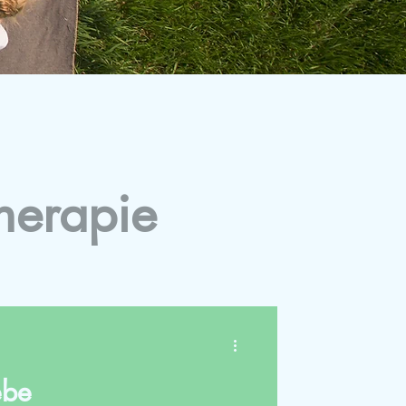
herapie
ebe