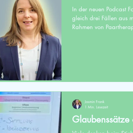
In der neuen Podcast Fo
gleich drei Fällen aus 
Rahmen von Paartherapi
Jasmin Frank
1 Min. Lesezeit
Glaubenssätze 