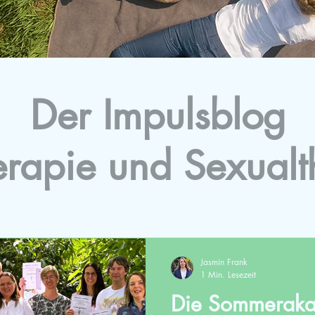
Der Impulsblog
erapie und Sexualt
Jasmin Frank
1 Min. Lesezeit
Die Sommerak